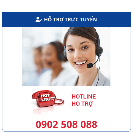
Nhập ten bài viết
Mô tả đang cập nhật mô tả đang cập nhật
mô tả đang...
HỖ TRỢ TRỰC TUYẾN
Nhập ten bài viết
Mô tả đang cập nhật mô tả đang cập nhật
mô tả đang...
Nhập ten bài viết
Mô tả đang cập nhật mô tả đang cập nhật
mô tả đang...
0902 508 088
Nhập ten bài viết