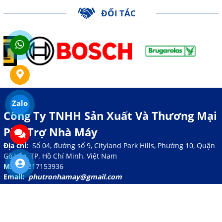
ĐỐI TÁC
Zalo
Công Ty TNHH Sản Xuất Và Thương Mại
Phụ Trợ Nhà Máy
Địa chỉ:
Số 04, đường số 9, Cityland Park Hills, Phường 10, Quận
Gò Vấp, TP. Hồ Chí Minh, Việt Nam
MST:
0317153936
Email:
phutronhamay@gmail.com
Tel:
0902 508 088