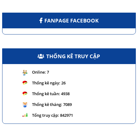
Mô tả đang cập nhật mô tả đang cập nhật
mô tả đang...
FANPAGE FACEBOOK
THỐNG KÊ TRUY CẬP
Online:
7
Thống kê ngày:
26
Thống kê tuần:
4938
Thống kê tháng:
7089
Tổng truy cập:
842971