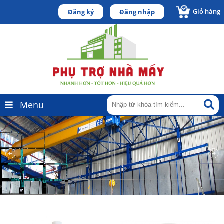
Giỏ hàng
Đăng ký
Đăng nhập
Menu