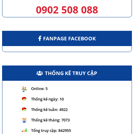
0902 508 088
Nhập ten bài viết
Mô tả đang cập nhật mô tả đang cập nhật
mô tả đang...
FANPAGE FACEBOOK
THỐNG KÊ TRUY CẬP
Online:
5
Thống kê ngày:
10
Thống kê tuần:
4922
Thống kê tháng:
7073
Tổng truy cập:
842955