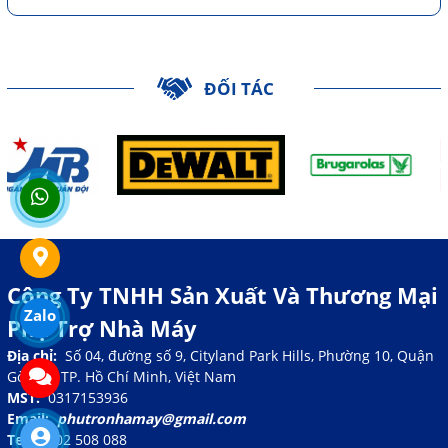
ĐỐI TÁC
Công Ty TNHH Sản Xuất Và Thương Mại
Zalo
Phụ Trợ Nhà Máy
Địa chỉ:
Số 04, đường số 9, Cityland Park Hills, Phường 10, Quận
Gò Vấp, TP. Hồ Chí Minh, Việt Nam
MST:
0317153936
Email:
phutronhamay@gmail.com
Tel:
0902 508 088