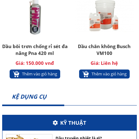
Dầu bôi trơn chống rỉ sét đa
Dầu chân không Busch
năng Pna 420 ml
VM100
Giá: 150.000 vnđ
Giá: Liên hệ
Thêm vào giỏ hàng
Thêm vào giỏ hàng
KỆ DỤNG CỤ
KỸ THUẬT
Hỗ trợ khách hàng
Dầu truyền nhiệt là gì?