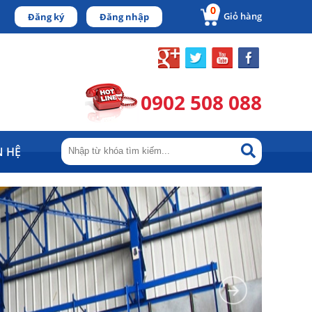
0
Giỏ hàng
Đăng ký
Đăng nhập
0902 508 088
N HỆ