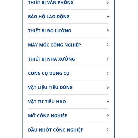
THIẾT BỊ VĂN PHÒNG
BẢO HỘ LAO ĐỘNG
THIẾT BỊ ĐO LƯỜNG
Dầu bôi trơn chống rỉ sét đa năng Pna
420 ml
MÁY MÓC CÔNG NGHIỆP
Giá: 150.000 vnđ
THIẾT BỊ NHÀ XƯỞNG
Thêm vào giỏ hàng
CÔNG CỤ DỤNG CỤ
VẬT LIỆU TIÊU DÙNG
VẬT TƯ TIÊU HAO
MỠ CÔNG NGHIỆP
DẦU NHỚT CÔNG NGHIỆP