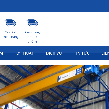
Cam kết
Giao hàng
chính hãng
nhanh
chóng
ẨM
KỸ THUẬT
DỊCH VỤ
TIN TỨC
LIÊ