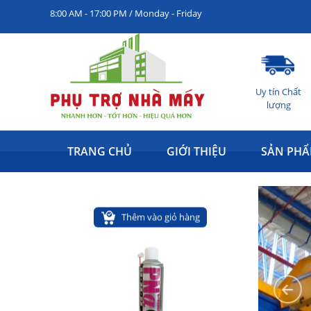
8:00 AM - 17:00 PM / Monday - Friday
Uy tín Chất
lượng
Dầu chân không Busch VM100
Giá: Liên hệ
TRANG CHỦ
GIỚI THIỆU
SẢN PH
Thêm vào giỏ hàng
Dầu bôi trơn chống rỉ sét đa năng Pna