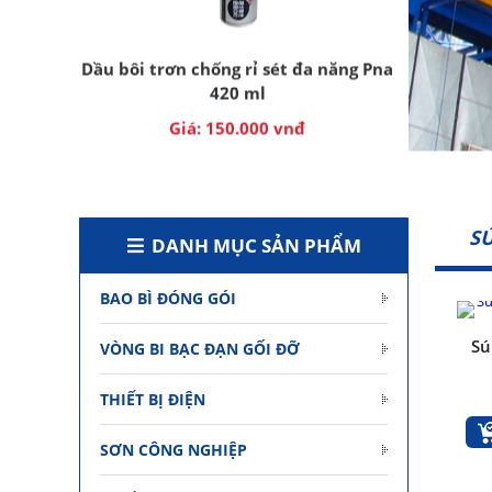
420 ml
Giá: 150.000 vnđ
Thêm vào giỏ hàng
S
DANH MỤC SẢN PHẨM
BAO BÌ ĐÓNG GÓI
Dầu chân không Busch VM100
Sú
VÒNG BI BẠC ĐẠN GỐI ĐỠ
Giá: Liên hệ
Thêm vào giỏ hàng
THIẾT BỊ ĐIỆN
SƠN CÔNG NGHIỆP