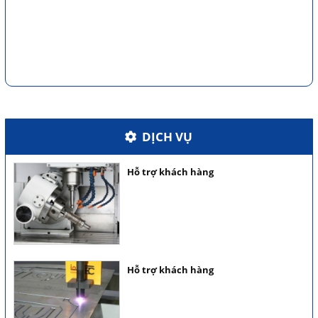
Hỗ trợ khách hàng
DỊCH VỤ
Nhập ten bài viết
Mô tả đang cập nhật mô tả đang cập nhật
Hỗ trợ khách hàng
mô tả đang...
Nhập ten bài viết
Mô tả đang cập nhật mô tả đang cập nhật
Hỗ trợ khách hàng
mô tả đang...