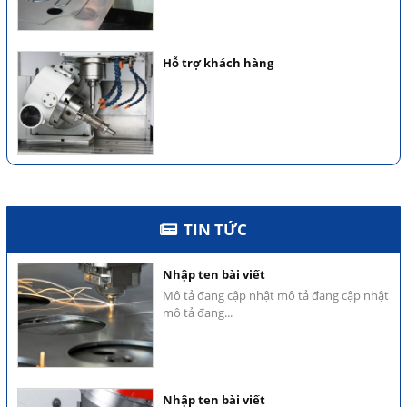
Nhập ten bài viết
Mô tả đang cập nhật mô tả đang cập nhật
Hỗ trợ khách hàng
mô tả đang...
Nhập ten bài viết
Mô tả đang cập nhật mô tả đang cập nhật
Hỗ trợ khách hàng
mô tả đang...
TIN TỨC
Nhập ten bài viết
Mô tả đang cập nhật mô tả đang cập nhật
Hỗ trợ khách hàng
mô tả đang...
Nhập ten bài viết