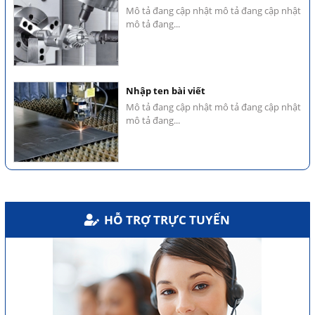
Mô tả đang cập nhật mô tả đang cập nhật
Hỗ trợ khách hàng
mô tả đang...
Nhập ten bài viết
Mô tả đang cập nhật mô tả đang cập nhật
mô tả đang...
Nhập ten bài viết
Mô tả đang cập nhật mô tả đang cập nhật
mô tả đang...
HỖ TRỢ TRỰC TUYẾN
Nhập ten bài viết
Mô tả đang cập nhật mô tả đang cập nhật
mô tả đang...