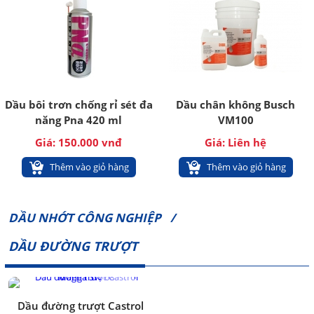
Dầu bôi trơn chống rỉ sét đa
Dầu chân không Busch
năng Pna 420 ml
VM100
Giá: 150.000 vnđ
Giá: Liên hệ
Thêm vào giỏ hàng
Thêm vào giỏ hàng
DẦU NHỚT CÔNG NGHIỆP
/
DẦU ĐƯỜNG TRƯỢT
Dầu đường trượt Castrol