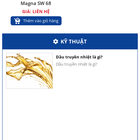
Magna SW 68
GIÁ: LIÊN HỆ
Thêm vào giỏ hàng
KỸ THUẬT
Hỗ trợ khách hàng
Dầu truyền nhiệt là gì?
Dầu truyền nhiệt là gì?
Hỗ trợ khách hàng
Hỗ trợ khách hàng