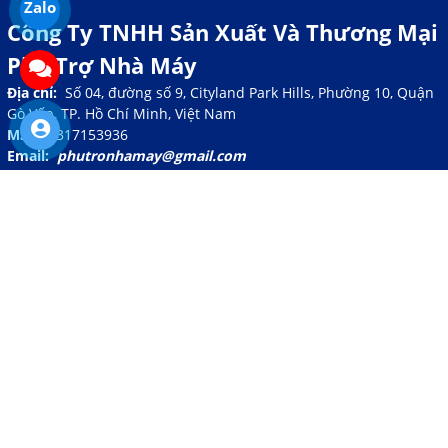
Zalo
Công Ty TNHH Sản Xuất Và Thương Mại
Phụ Trợ Nhà Máy
Địa chỉ:
Số 04, đường số 9, Cityland Park Hills, Phường 10, Quận
Gò Vấp, TP. Hồ Chí Minh, Việt Nam
MST:
0317153936
Email:
phutronhamay@gmail.com
Tel:
0902 508 088
CHÍNH SÁCH
Hỗ trợ khách hàng
Chăm sóc khách hàng
Chính sách trả hàng
Quy định chính sách