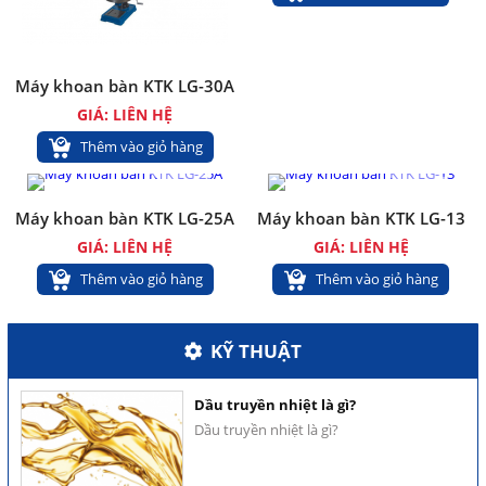
Máy khoan bàn KTK LG-30A
GIÁ: LIÊN HỆ
Hỗ trợ khách hàng
Thêm vào giỏ hàng
Máy khoan bàn KTK LG-25A
Máy khoan bàn KTK LG-13
GIÁ: LIÊN HỆ
GIÁ: LIÊN HỆ
Thêm vào giỏ hàng
Thêm vào giỏ hàng
Hỗ trợ khách hàng
KỸ THUẬT
Dầu truyền nhiệt là gì?
Dầu truyền nhiệt là gì?
Hỗ trợ khách hàng