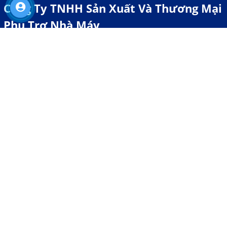
Công Ty TNHH Sản Xuất Và Thương Mại
Phụ Trợ Nhà Máy
Địa chỉ:
Số 04, đường số 9, Cityland Park Hills, Phường 10, Quận
Gò Vấp, TP. Hồ Chí Minh, Việt Nam
MST:
0317153936
Email:
phutronhamay@gmail.com
Tel:
0902 508 088
CHÍNH SÁCH
Hỗ trợ khách hàng
Chăm sóc khách hàng
Chính sách trả hàng
Quy định chính sách