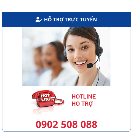
Nhập ten bài viết
Mô tả đang cập nhật mô tả đang cập nhật
mô tả đang...
HỖ TRỢ TRỰC TUYẾN
Nhập ten bài viết
Mô tả đang cập nhật mô tả đang cập nhật
mô tả đang...
Nhập ten bài viết
Mô tả đang cập nhật mô tả đang cập nhật
mô tả đang...
0902 508 088
Nhập ten bài viết