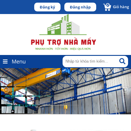
Giỏ hàng
Đăng ký
Đăng nhập
Menu