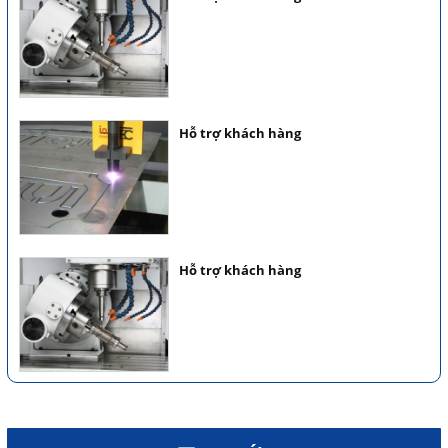
Nhập ten bài viết
Mô tả đang cập nhật mô tả đang cập nhật
Hỗ trợ khách hàng
mô tả đang...
Nhập ten bài viết
Mô tả đang cập nhật mô tả đang cập nhật
Hỗ trợ khách hàng
mô tả đang...
Nhập ten bài viết
Mô tả đang cập nhật mô tả đang cập nhật
Hỗ trợ khách hàng
mô tả đang...