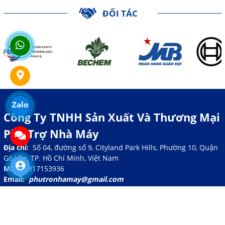
ĐỐI TÁC
Zalo
Công Ty TNHH Sản Xuất Và Thương Mại
Phụ Trợ Nhà Máy
Địa chỉ:
Số 04, đường số 9, Cityland Park Hills, Phường 10, Quận
Gò Vấp, TP. Hồ Chí Minh, Việt Nam
MST:
0317153936
Email:
phutronhamay@gmail.com
Tel:
0902 508 088