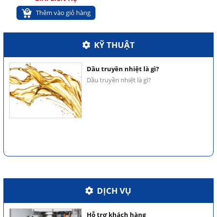
Thêm vào giỏ hàng
Hỗ trợ khách hàng
KỸ THUẬT
Dầu truyền nhiệt là gì?
Dầu truyền nhiệt là gì?
Hỗ trợ khách hàng
Hỗ trợ khách hàng
DỊCH VỤ
Nhập ten bài viết
Mô tả đang cập nhật mô tả đang cập nhật
Hỗ trợ khách hàng
mô tả đang...