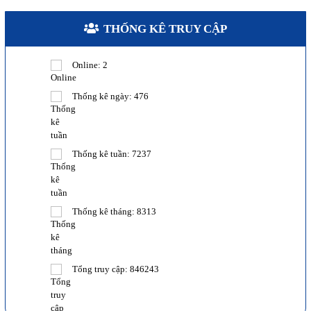
THỐNG KÊ TRUY CẬP
Online:
2
Thống kê ngày:
476
Thống kê tuần:
7237
Thống kê tháng:
8313
Tổng truy cập:
846243