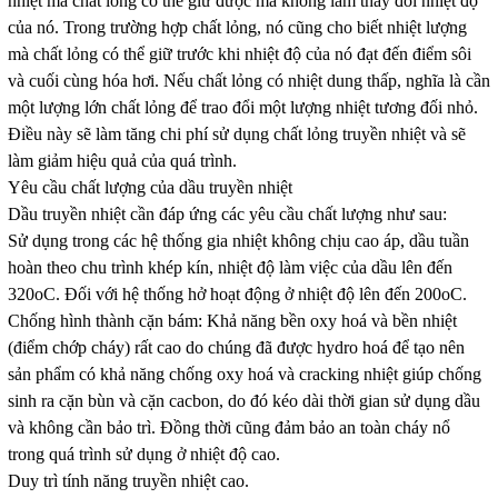
nhiệt mà chất lỏng có thể giữ được mà không làm thay đổi nhiệt độ
của nó. Trong trường hợp chất lỏng, nó cũng cho biết nhiệt lượng
mà chất lỏng có thể giữ trước khi nhiệt độ của nó đạt đến điểm sôi
và cuối cùng hóa hơi. Nếu chất lỏng có nhiệt dung thấp, nghĩa là cần
một lượng lớn chất lỏng để trao đổi một lượng nhiệt tương đối nhỏ.
Điều này sẽ làm tăng chi phí sử dụng chất lỏng truyền nhiệt và sẽ
làm giảm hiệu quả của quá trình.
Yêu cầu chất lượng của dầu truyền nhiệt
Dầu truyền nhiệt cần đáp ứng các yêu cầu chất lượng như sau:
Sử dụng trong các hệ thống gia nhiệt không chịu cao áp, dầu tuần
hoàn theo chu trình khép kín, nhiệt độ làm việc của dầu lên đến
320oC. Đối với hệ thống hở hoạt động ở nhiệt độ lên đến 200oC.
Chống hình thành cặn bám: Khả năng bền oxy hoá và bền nhiệt
(điểm chớp cháy) rất cao do chúng đã đư­ợc hydro hoá để tạo nên
sản phẩm có khả năng chống oxy hoá và cracking nhiệt giúp chống
sinh ra cặn bùn và cặn cacbon, do đó kéo dài thời gian sử dụng dầu
và không cần bảo trì. Đồng thời cũng đảm bảo an toàn cháy nổ
trong quá trình sử dụng ở nhiệt độ cao.
Duy trì tính năng truyền nhiệt cao.