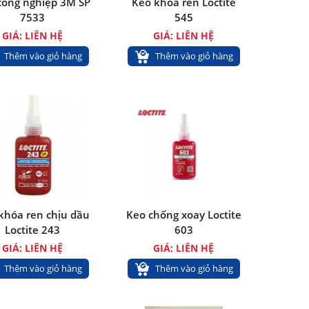
công nghiệp 3M SP
Keo khóa ren Loctite
7533
545
GIÁ: LIÊN HỆ
GIÁ: LIÊN HỆ
Thêm vào giỏ hàng
Thêm vào giỏ hàng
khóa ren chịu dầu
Keo chống xoay Loctite
Loctite 243
603
GIÁ: LIÊN HỆ
GIÁ: LIÊN HỆ
Thêm vào giỏ hàng
Thêm vào giỏ hàng