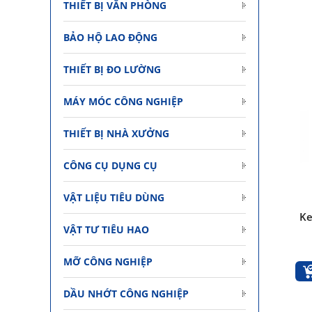
THIẾT BỊ VĂN PHÒNG
BẢO HỘ LAO ĐỘNG
THIẾT BỊ ĐO LƯỜNG
Dầu bôi trơn chống rỉ sét đa năng Pna
420 ml
MÁY MÓC CÔNG NGHIỆP
Giá: 150.000 vnđ
THIẾT BỊ NHÀ XƯỞNG
Thêm vào giỏ hàng
CÔNG CỤ DỤNG CỤ
VẬT LIỆU TIÊU DÙNG
Ke
VẬT TƯ TIÊU HAO
MỠ CÔNG NGHIỆP
DẦU NHỚT CÔNG NGHIỆP