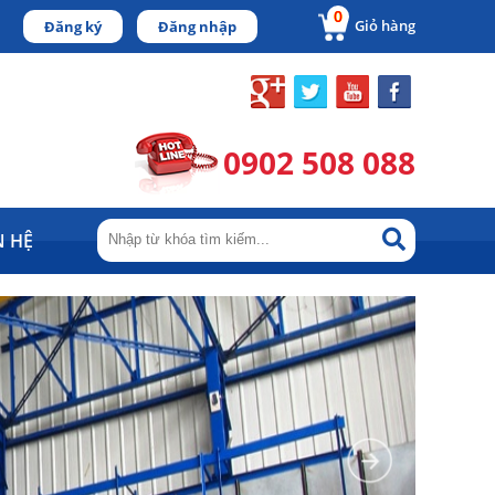
0
Giỏ hàng
Đăng ký
Đăng nhập
0902 508 088
N HỆ