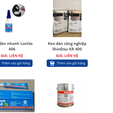
dán nhanh Loctite
Keo dán công nghiệp
406
ShinEtsu KR 400
GIÁ: LIÊN HỆ
GIÁ: LIÊN HỆ
Thêm vào giỏ hàng
Thêm vào giỏ hàng