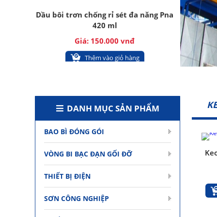
420 ml
Giá: 150.000 vnđ
Thêm vào giỏ hàng
K
DANH MỤC SẢN PHẨM
BAO BÌ ĐÓNG GÓI
Dầu chân không Busch VM100
Keo
VÒNG BI BẠC ĐẠN GỐI ĐỠ
Giá: Liên hệ
Thêm vào giỏ hàng
THIẾT BỊ ĐIỆN
SƠN CÔNG NGHIỆP