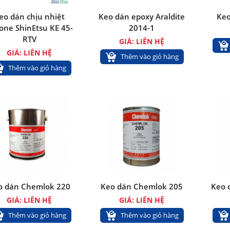
eo dán chịu nhiệt
Keo dán epoxy Araldite
Keo
icone ShinEtsu KE 45-
2014-1
RTV
GIÁ: LIÊN HỆ
GIÁ: LIÊN HỆ
Thêm vào giỏ hàng
Thêm vào giỏ hàng
o dán Chemlok 220
Keo dán Chemlok 205
Keo 
GIÁ: LIÊN HỆ
GIÁ: LIÊN HỆ
Thêm vào giỏ hàng
Thêm vào giỏ hàng