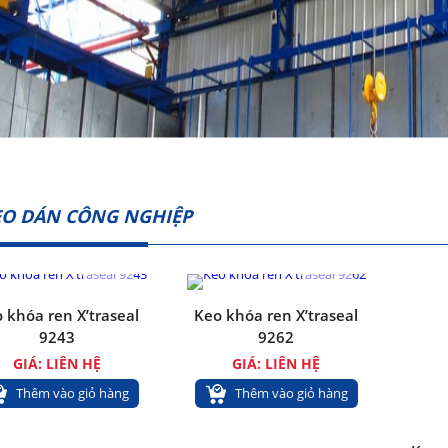
EO DÁN CÔNG NGHIỆP
 khóa ren X’traseal
Keo khóa ren X’traseal
9243
9262
GIÁ: LIÊN HỆ
GIÁ: LIÊN HỆ
Thêm vào giỏ hàng
Thêm vào giỏ hàng