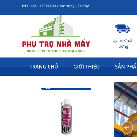
8:00 AM - 17:00 PM / Monday - Friday
Uy tín Chất
lượng
Dầu chân không Busch VM100
Giá: Liên hệ
TRANG CHỦ
GIỚI THIỆU
SẢN PH
Thêm vào giỏ hàng
Dầu bôi trơn chống rỉ sét đa năng Pna