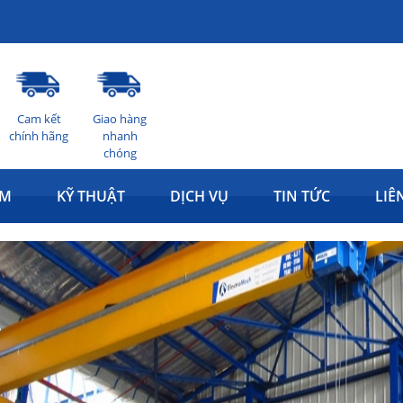
Cam kết
Giao hàng
chính hãng
nhanh
chóng
ẨM
KỸ THUẬT
DỊCH VỤ
TIN TỨC
LIÊ